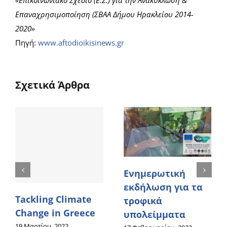
«Επικοινωνιακό Σχέδιο (Ε.Σ.) για την Ανακύκλωση &
Επαναχρησιμοποίηση (ΣΒΑΑ Δήμου Ηρακλείου 2014-
2020»
Πηγή:
www.aftodioikisinews.gr
Σχετικά Άρθρα
Ενημερωτική
εκδήλωση για τα
Tackling Climate
τροφικά
Change in Greece
υπολείμματα
19 Μαρτίου, 2022