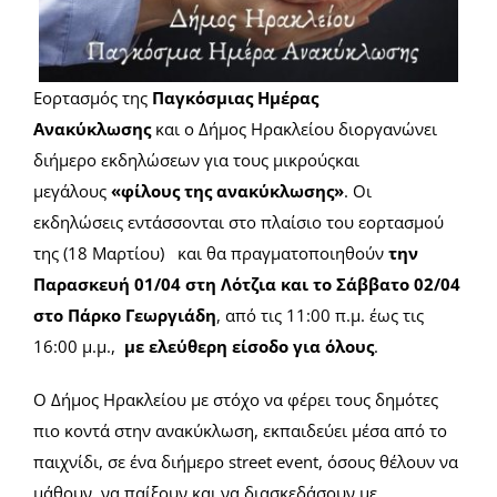
Εορτασμός της
Παγκόσμιας Ημέρας
Ανακύκλωσης
και ο Δήμος Ηρακλείου διοργανώνει
διήμερο εκδηλώσεων για τους μικρούς
και
μεγάλους
«φίλους της ανακύκλωσης»
. Οι
εκδηλώσεις εντάσσονται στο πλαίσιο του εορτασμού
της (18 Μαρτίου) και θα πραγματοποιηθούν
την
Παρασκευή 01/04 στη Λότζια και το Σάββατο 02/04
στο Πάρκο Γεωργιάδη
, από τις 11:00 π.μ. έως τις
16:00 μ.μ.,
με ελεύθερη είσοδο για όλους
.
Ο Δήμος Ηρακλείου με στόχο να φέρει τους δημότες
πιο κοντά στην ανακύκλωση, εκπαιδεύει μέσα από το
παιχνίδι, σε ένα διήμερο street event, όσους θέλουν να
μάθουν, να παίξουν και να διασκεδάσουν με