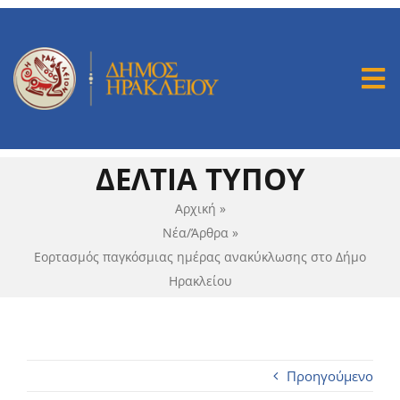
Μετάβαση
στο
περιεχόμενο
Tog
Nav
Mission 100
ΔΕΛΤΙΑ ΤΥΠΟΥ
Ομάδα Εργασίας
Αρχική
»
Νέα/Άρθρα
»
Εορτασμός παγκόσμιας ημέρας ανακύκλωσης στο Δήμο
Μας Στηρίζουν
Ηρακλείου
Διαβούλευση
Προηγούμενο
Δράσεις