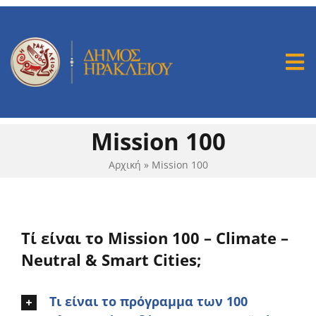
Μετάβαση
στο
περιεχόμενο
Tog
Nav
Mission 100
Mission 100
Ομάδα Εργασίας
Αρχική
»
Mission 100
Μας Στηρίζουν
Τί είναι το Mission 100 – Climate –
Διαβούλευση
Neutral & Smart Cities;
Τι είναι το πρόγραμμα των 100
Δράσεις