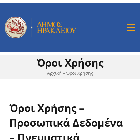
Μετάβαση
στο
περιεχόμενο
Tog
Nav
Mission 100
Όροι Χρήσης
Ομάδα Εργασίας
Αρχική
»
Όροι Χρήσης
Μας Στηρίζουν
Όροι Χρήσης –
Διαβούλευση
Προσωπικά Δεδομένα
Δράσεις
– Πνευματικά